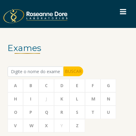
Exames
BUSCAR
A
B
C
D
E
F
G
H
I
J
K
L
M
N
O
P
Q
R
S
T
U
V
W
X
Y
Z