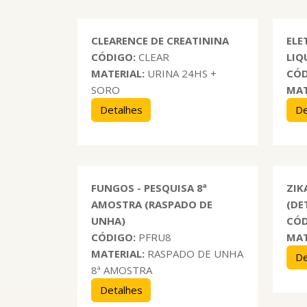
CLEARENCE DE CREATININA
ELE
CÓDIGO:
CLEAR
LIQ
MATERIAL:
URINA 24HS +
CÓD
SORO
MAT
Detalhes
De
FUNGOS - PESQUISA 8ª
ZIK
AMOSTRA (RASPADO DE
(DE
UNHA)
CÓD
CÓDIGO:
PFRU8
MAT
MATERIAL:
RASPADO DE UNHA
De
8ª AMOSTRA
Detalhes