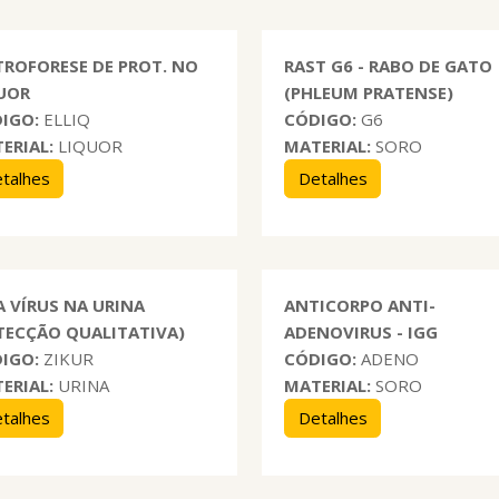
TROFORESE DE PROT. NO
RAST G6 - RABO DE GATO
UOR
(PHLEUM PRATENSE)
IGO:
ELLIQ
CÓDIGO:
G6
ERIAL:
LIQUOR
MATERIAL:
SORO
talhes
Detalhes
A VÍRUS NA URINA
ANTICORPO ANTI-
TECÇÃO QUALITATIVA)
ADENOVIRUS - IGG
IGO:
ZIKUR
CÓDIGO:
ADENO
ERIAL:
URINA
MATERIAL:
SORO
talhes
Detalhes