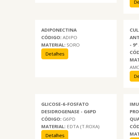
De
ADIPONECTINA
CUL
CÓDIGO:
ADIPO
ANT
MATERIAL:
SORO
- 9
CÓD
Detalhes
MAT
AM
De
GLICOSE-6-FOSFATO
IMU
DESIDROGENASE - G6PD
PRO
CÓDIGO:
G6PD
QUA
MATERIAL:
EDTA (T.ROXA)
CÓD
MAT
Detalhes