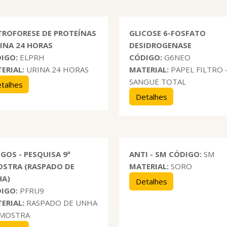
TROFORESE DE PROTEÍNAS
GLICOSE 6-FOSFATO
RINA 24 HORAS
DESIDROGENASE
IGO:
ELPRH
CÓDIGO:
G6NEO
ERIAL:
URINA 24 HORAS
MATERIAL:
PAPEL FILTRO 
SANGUE TOTAL
talhes
Detalhes
GOS - PESQUISA 9ª
ANTI - SM
CÓDIGO:
SM
STRA (RASPADO DE
MATERIAL:
SORO
HA)
Detalhes
IGO:
PFRU9
ERIAL:
RASPADO DE UNHA
AMOSTRA