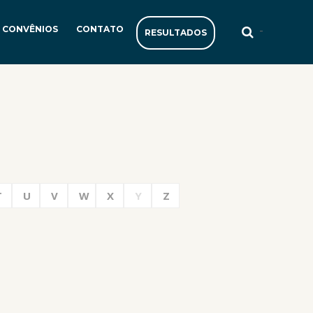
-
CONVÊNIOS
CONTATO
RESULTADOS
T
U
V
W
X
Y
Z