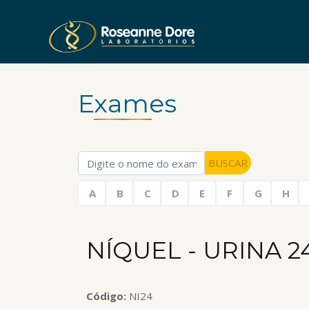
Exames
BUSCAR
A
B
C
D
E
F
G
H
NÍQUEL - URINA 
Código:
NI24