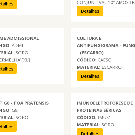
CONJUNTIVAL 10ª AMOSTR
talhes
Detalhes
ME ADMISSIONAL
CULTURA E
IGO:
ADMI
ANTIFUNGIGRAMA - FUN
ERIAL:
SORO
- (ESCARRO)
VERMELHA)[XL]
CÓDIGO:
CAESC
MATERIAL:
ESCARRO
talhes
Detalhes
T G8 - POA PRATENSIS
IMUNOELETROFORESE DE
IGO:
G8
PROTEINAS SÉRICAS
ERIAL:
SORO
CÓDIGO:
IMUS1
MATERIAL:
SORO
talhes
Detalhes