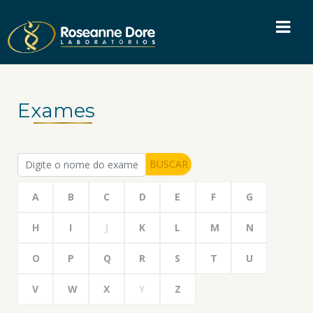
Exames
BUSCAR
A
B
C
D
E
F
G
H
I
J
K
L
M
N
O
P
Q
R
S
T
U
V
W
X
Y
Z