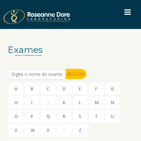
Exames
BUSCAR
A
B
C
D
E
F
G
H
I
J
K
L
M
N
O
P
Q
R
S
T
U
V
W
X
Y
Z