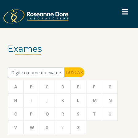
Exames
BUSCAR
A
B
C
D
E
F
G
H
I
J
K
L
M
N
O
P
Q
R
S
T
U
V
W
X
Y
Z