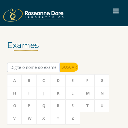
Exames
BUSCAR
A
B
C
D
E
F
G
H
I
J
K
L
M
N
O
P
Q
R
S
T
U
V
W
X
Y
Z