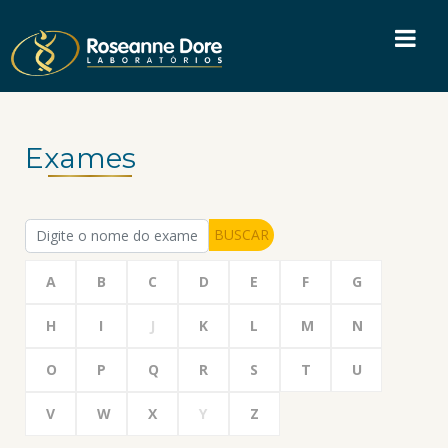
Exames
BUSCAR
A
B
C
D
E
F
G
H
I
J
K
L
M
N
O
P
Q
R
S
T
U
V
W
X
Y
Z