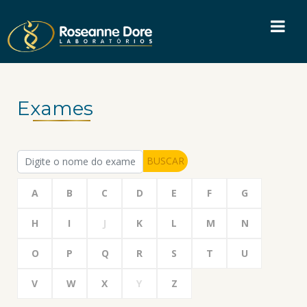
Exames
BUSCAR
A
B
C
D
E
F
G
H
I
J
K
L
M
N
O
P
Q
R
S
T
U
V
W
X
Y
Z