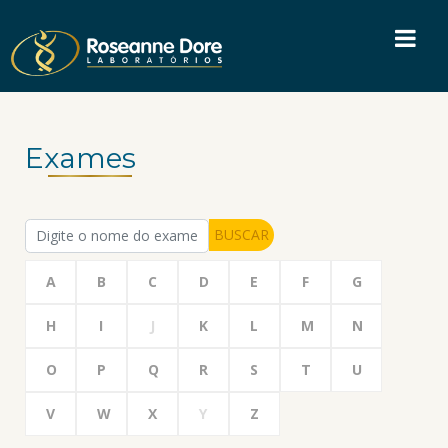
Exames
BUSCAR
A
B
C
D
E
F
G
H
I
J
K
L
M
N
O
P
Q
R
S
T
U
V
W
X
Y
Z