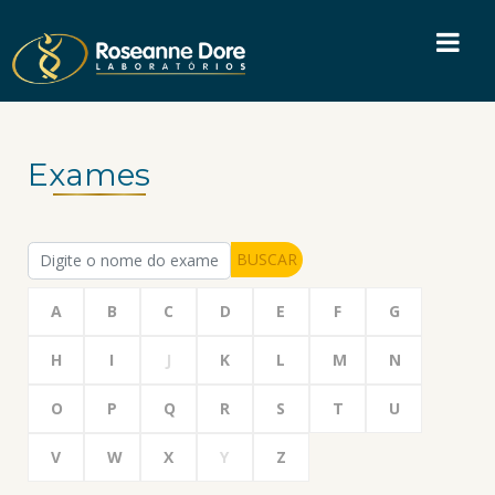
Exames
BUSCAR
A
B
C
D
E
F
G
H
I
J
K
L
M
N
O
P
Q
R
S
T
U
V
W
X
Y
Z