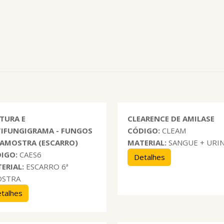
TURA E
CLEARENCE DE AMILASE
IFUNGIGRAMA - FUNGOS
CÓDIGO:
CLEAM
ª AMOSTRA (ESCARRO)
MATERIAL:
SANGUE + URI
IGO:
CAES6
Detalhes
ERIAL:
ESCARRO 6ª
OSTRA
talhes