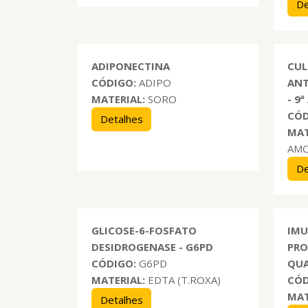
De
ADIPONECTINA
CUL
CÓDIGO:
ADIPO
ANT
MATERIAL:
SORO
- 9
CÓD
Detalhes
MAT
AM
De
GLICOSE-6-FOSFATO
IMU
DESIDROGENASE - G6PD
PRO
CÓDIGO:
G6PD
QUA
MATERIAL:
EDTA (T.ROXA)
CÓD
MAT
Detalhes