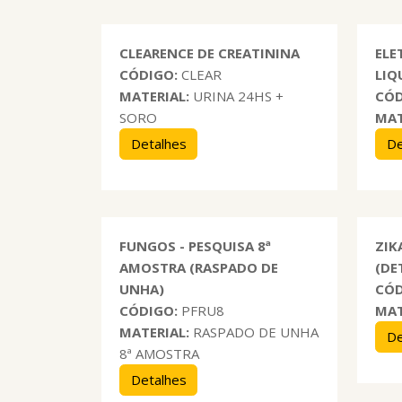
CLEARENCE DE CREATININA
ELE
CÓDIGO:
CLEAR
LIQ
MATERIAL:
URINA 24HS +
CÓD
SORO
MAT
Detalhes
De
FUNGOS - PESQUISA 8ª
ZIK
AMOSTRA (RASPADO DE
(DE
UNHA)
CÓD
CÓDIGO:
PFRU8
MAT
MATERIAL:
RASPADO DE UNHA
De
8ª AMOSTRA
Detalhes