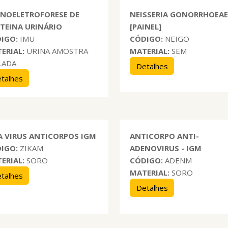
NOELETROFORESE DE
NEISSERIA GONORRHOEA
TEINA URINÁRIO
[PAINEL]
IGO:
IMU
CÓDIGO:
NEIGO
ERIAL:
URINA AMOSTRA
MATERIAL:
SEM
LADA
Detalhes
talhes
A VIRUS ANTICORPOS IGM
ANTICORPO ANTI-
IGO:
ZIKAM
ADENOVIRUS - IGM
ERIAL:
SORO
CÓDIGO:
ADENM
MATERIAL:
SORO
talhes
Detalhes