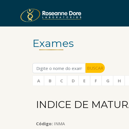
Exames
BUSCAR
A
B
C
D
E
F
G
H
INDICE DE MATU
Código:
INMA