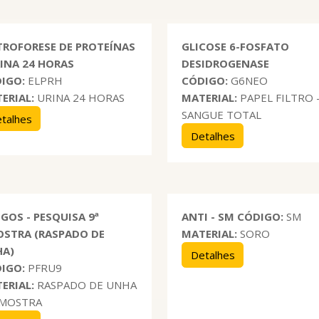
TROFORESE DE PROTEÍNAS
GLICOSE 6-FOSFATO
RINA 24 HORAS
DESIDROGENASE
IGO:
ELPRH
CÓDIGO:
G6NEO
ERIAL:
URINA 24 HORAS
MATERIAL:
PAPEL FILTRO 
SANGUE TOTAL
talhes
Detalhes
GOS - PESQUISA 9ª
ANTI - SM
CÓDIGO:
SM
STRA (RASPADO DE
MATERIAL:
SORO
HA)
Detalhes
IGO:
PFRU9
ERIAL:
RASPADO DE UNHA
AMOSTRA