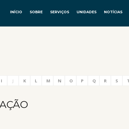
INÍCIO
SOBRE
SERVIÇOS
UNIDADES
NOTÍCIAS
I
J
K
L
M
N
O
P
Q
R
S
RAÇÃO