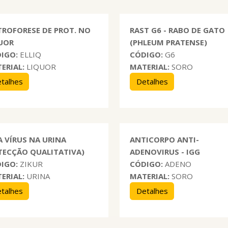
TROFORESE DE PROT. NO
RAST G6 - RABO DE GATO
UOR
(PHLEUM PRATENSE)
IGO:
ELLIQ
CÓDIGO:
G6
ERIAL:
LIQUOR
MATERIAL:
SORO
talhes
Detalhes
A VÍRUS NA URINA
ANTICORPO ANTI-
TECÇÃO QUALITATIVA)
ADENOVIRUS - IGG
IGO:
ZIKUR
CÓDIGO:
ADENO
ERIAL:
URINA
MATERIAL:
SORO
talhes
Detalhes