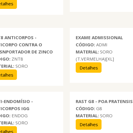
talhes
8 ANTICORPOS -
EXAME ADMISSIONAL
ICORPO CONTRA O
CÓDIGO:
ADMI
SNPORTADOR DE ZINCO
MATERIAL:
SORO
IGO:
ZNT8
(T.VERMELHA)[XL]
ERIAL:
SORO
Detalhes
talhes
I-ENDOMÍSIO -
RAST G8 - POA PRATENSIS
ICORPOS IGG
CÓDIGO:
G8
IGO:
ENDOG
MATERIAL:
SORO
ERIAL:
SORO
Detalhes
talhes