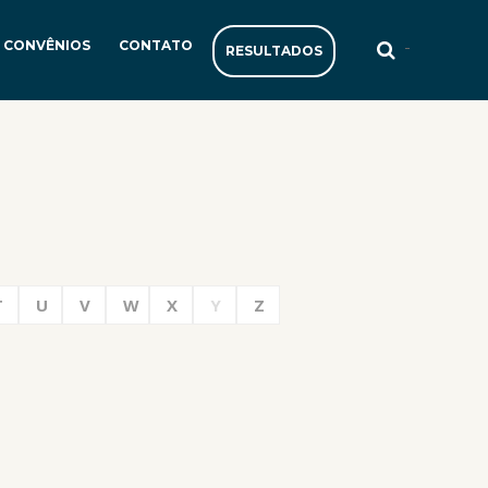
-
CONVÊNIOS
CONTATO
RESULTADOS
T
U
V
W
X
Y
Z