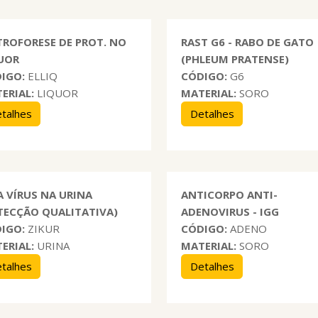
TROFORESE DE PROT. NO
RAST G6 - RABO DE GATO
UOR
(PHLEUM PRATENSE)
IGO:
ELLIQ
CÓDIGO:
G6
ERIAL:
LIQUOR
MATERIAL:
SORO
talhes
Detalhes
A VÍRUS NA URINA
ANTICORPO ANTI-
TECÇÃO QUALITATIVA)
ADENOVIRUS - IGG
IGO:
ZIKUR
CÓDIGO:
ADENO
ERIAL:
URINA
MATERIAL:
SORO
talhes
Detalhes