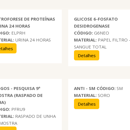
TROFORESE DE PROTEÍNAS
GLICOSE 6-FOSFATO
RINA 24 HORAS
DESIDROGENASE
IGO:
ELPRH
CÓDIGO:
G6NEO
ERIAL:
URINA 24 HORAS
MATERIAL:
PAPEL FILTRO 
SANGUE TOTAL
talhes
Detalhes
GOS - PESQUISA 9ª
ANTI - SM
CÓDIGO:
SM
STRA (RASPADO DE
MATERIAL:
SORO
HA)
Detalhes
IGO:
PFRU9
ERIAL:
RASPADO DE UNHA
AMOSTRA