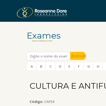
Exames
BUSCAR
A
B
C
D
E
F
G
H
CULTURA E ANTIFU
Código:
CAFE6