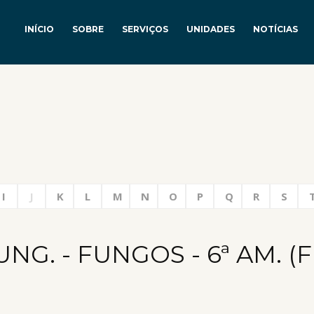
INÍCIO
SOBRE
SERVIÇOS
UNIDADES
NOTÍCIAS
I
J
K
L
M
N
O
P
Q
R
S
NG. - FUNGOS - 6ª AM. (