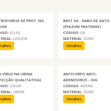
TROFORESE DE PROT. NO
RAST G6 - RABO DE GATO
UOR
(PHLEUM PRATENSE)
IGO:
ELLIQ
CÓDIGO:
G6
ERIAL:
LIQUOR
MATERIAL:
SORO
talhes
Detalhes
A VÍRUS NA URINA
ANTICORPO ANTI-
TECÇÃO QUALITATIVA)
ADENOVIRUS - IGG
IGO:
ZIKUR
CÓDIGO:
ADENO
ERIAL:
URINA
MATERIAL:
SORO
talhes
Detalhes