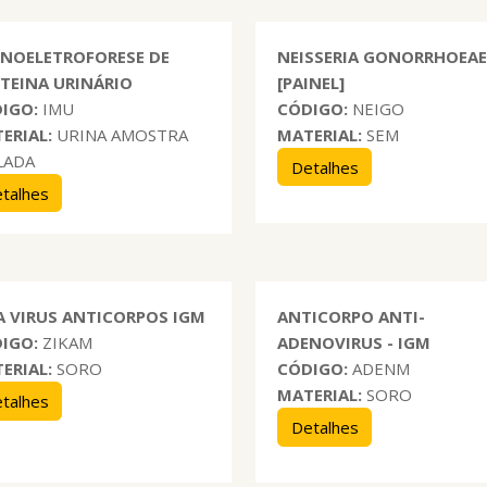
NOELETROFORESE DE
NEISSERIA GONORRHOEA
TEINA URINÁRIO
[PAINEL]
IGO:
IMU
CÓDIGO:
NEIGO
ERIAL:
URINA AMOSTRA
MATERIAL:
SEM
LADA
Detalhes
talhes
A VIRUS ANTICORPOS IGM
ANTICORPO ANTI-
IGO:
ZIKAM
ADENOVIRUS - IGM
ERIAL:
SORO
CÓDIGO:
ADENM
MATERIAL:
SORO
talhes
Detalhes