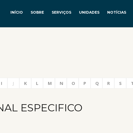
INÍCIO
SOBRE
SERVIÇOS
UNIDADES
NOTÍCIAS
I
J
K
L
M
N
O
P
Q
R
S
AL ESPECIFICO