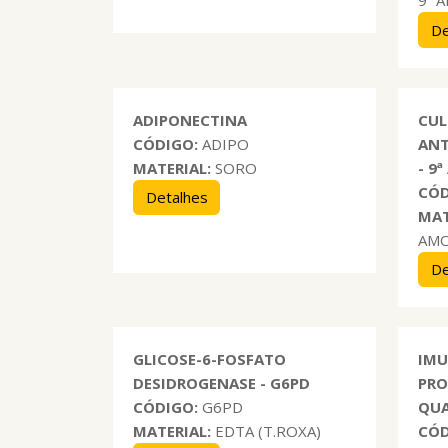
9ª 
De
ADIPONECTINA
CUL
CÓDIGO:
ADIPO
ANT
MATERIAL:
SORO
- 9
CÓD
Detalhes
MAT
AM
De
GLICOSE-6-FOSFATO
IMU
DESIDROGENASE - G6PD
PRO
CÓDIGO:
G6PD
QUA
MATERIAL:
EDTA (T.ROXA)
CÓD