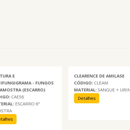
TURA E
CLEARENCE DE AMILASE
IFUNGIGRAMA - FUNGOS
CÓDIGO:
CLEAM
ª AMOSTRA (ESCARRO)
MATERIAL:
SANGUE + URI
IGO:
CAES6
Detalhes
ERIAL:
ESCARRO 6ª
OSTRA
talhes