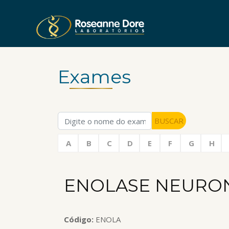
Exames
BUSCAR
A
B
C
D
E
F
G
H
ENOLASE NEURON
Código:
ENOLA