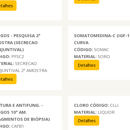
talhes
GOS - PESQUISA 2ª
SOMATOMEDINA-C (IGF-1)
STRA (SECRECAO
CURVA
JUNTIVAL)
CÓDIGO:
SOMAC
IGO:
PFSC2
MATERIAL:
SORO
ERIAL:
SECRECAO
Detalhes
JUNTIVAL 2ª AMOSTRA
talhes
TURA E ANTIFUNG. -
CLORO
CÓDIGO:
CLLI
GOS 10ª AM.
MATERIAL:
LIQUOR
AGMENTOS DE BIÓPSIA)
Detalhes
IGO:
CAFB1