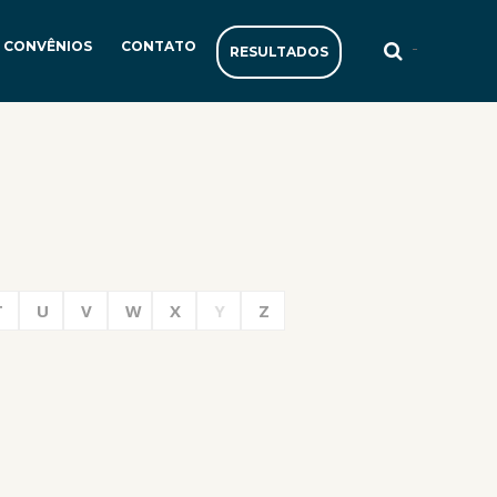
-
CONVÊNIOS
CONTATO
RESULTADOS
T
U
V
W
X
Y
Z