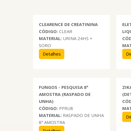
CLEARENCE DE CREATININA
ELE
CÓDIGO:
CLEAR
LIQ
MATERIAL:
URINA 24HS +
CÓD
SORO
MAT
Detalhes
De
FUNGOS - PESQUISA 8ª
ZIK
AMOSTRA (RASPADO DE
(DE
UNHA)
CÓD
CÓDIGO:
PFRU8
MAT
MATERIAL:
RASPADO DE UNHA
De
8ª AMOSTRA
Detalhes